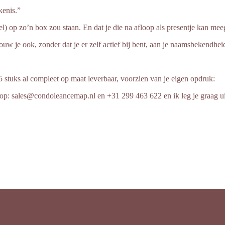
kenis.”
iel) op zo’n box zou staan. En dat je die na afloop als presentje kan m
uw je ook, zonder dat je er zelf actief bij bent, aan je naamsbekendhei
25 stuks al compleet op maat leverbaar, voorzien van je eigen opdruk:
n op: sales@condoleancemap.nl en +31 299 463 622 en ik leg je graag ui