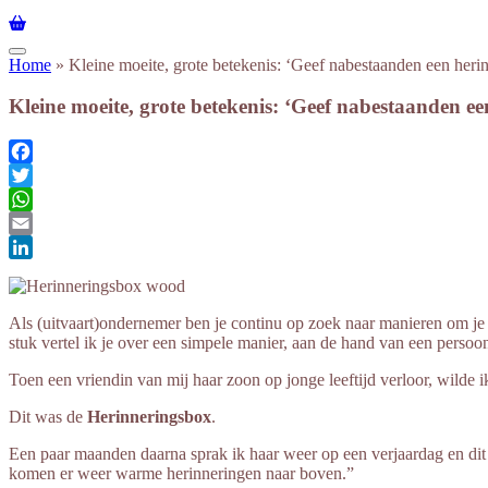
Home
»
Kleine moeite, grote betekenis: ‘Geef nabestaanden een her
Kleine moeite, grote betekenis: ‘Geef nabestaanden e
Facebook
Twitter
WhatsApp
Email
LinkedIn
Als (uitvaart)ondernemer ben je continu op zoek naar manieren om je 
stuk vertel ik je over een simpele manier, aan de hand van een persoon
Toen een vriendin van mij haar zoon op jonge leeftijd verloor, wilde i
Dit was de
Herinneringsbox
.
Een paar maanden daarna sprak ik haar weer op een verjaardag en dit w
komen er weer warme herinneringen naar boven.”