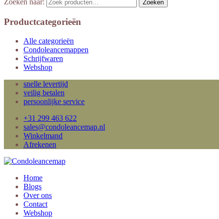
Zoeken naar:
Zoeken
Productcategorieën
Alle categorieën
Condoleancemappen
Schrijfwaren
Webshop
snelle levertijd
veilig betalen
persoonlijke service
+31 299 463 622
sales@condoleancemap.nl
Winkelmand
Afrekenen
Home
Blogs
Over ons
Contact
Webshop