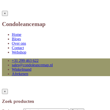
×
Condoleancemap
Home
Blogs
Over ons
Contact
Webshop
+31 299 463 622
sales@condoleancemap.nl
Winkelmand
Afrekenen
×
Zoek producten