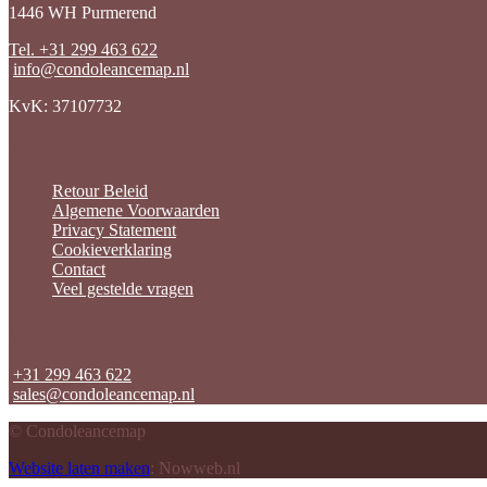
1446 WH Purmerend
Tel. +31 299 463 622
info@condoleancemap.nl
KvK: 37107732
Service
Retour Beleid
Algemene Voorwaarden
Privacy Statement
Cookieverklaring
Contact
Veel gestelde vragen
Contact
+31 299 463 622
sales@condoleancemap.nl
© Condoleancemap
Website laten maken
: Nowweb.nl